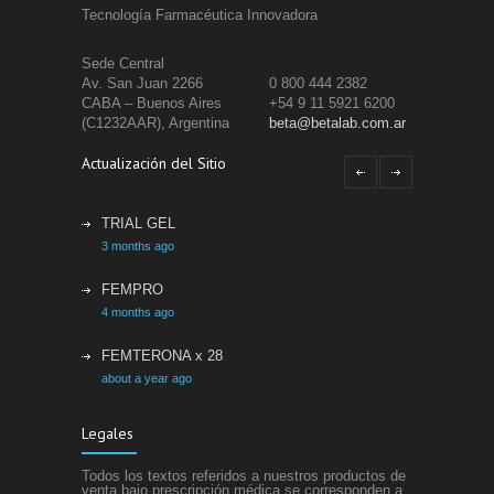
Tecnología Farmacéutica Innovadora
Sede Central
Av. San Juan 2266
0 800 444 2382
CABA – Buenos Aires
+54 9 11 5921 6200
(C1232AAR), Argentina
beta@betalab.com.ar
Actualización del Sitio
TRIAL GEL
3 months ago
FEMPRO
4 months ago
FEMTERONA x 28
about a year ago
ETACRIL
Legales
about a year ago
Todos los textos referidos a nuestros productos de
SIFEL
venta bajo prescripción médica se corresponden a