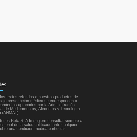
les
los textos referidos a nuestros productos de
bajo prescripción médica se corresponden a
neamientos aprobados por la Administración
al de Medicamentos, Alimentos y Tecnología
a (ANMAT).
torios Beta S. A le sugiere consultar siempre a
fesional de la salud calificado ante cualquier
obre una condición médica particular.