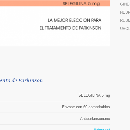
GINE
NEUR
REU
URO
2
iento de Parkinson
SELEGILINA 5 mg
Envase con 60 comprimidos
Antiparkinsoniano