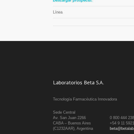
Descargar prospecto:
Línea
Laboratorios Beta S.A.
Tecnología Farmacéutica Innovadora
Sede Central
Av. San Juan 2266
0 800 444 23
CABA – Buenos Aires
+54 9 11 592
(C1232AAR), Argentina
beta@betalab