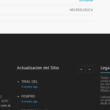
Brintenal
NEUROLOGICA
Actualización del Sitio
Lega
Todos 
venta 
TRIAL GEL
los li
3 months ago
Nacion
Médic
FEMPRO
82
Labora
un pro
1 6200
4 months ago
duda s
.com.ar