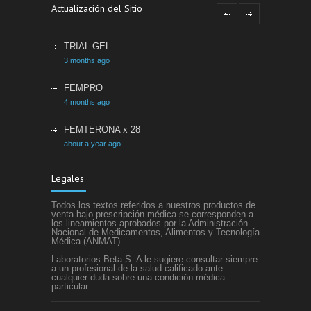
Actualización del Sitio
TRIAL GEL
3 months ago
FEMPRO
4 months ago
FEMTERONA x 28
about a year ago
ETACRIL
Legales
about a year ago
Todos los textos referidos a nuestros productos de
SIFEL
venta bajo prescripción médica se corresponden a
los lineamientos aprobados por la Administración
about a year ago
Nacional de Medicamentos, Alimentos y Tecnología
Médica (ANMAT).
Laboratorios Beta S. A le sugiere consultar siempre
a un profesional de la salud calificado ante
cualquier duda sobre una condición médica
particular.