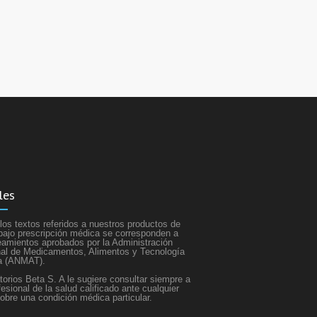
les
los textos referidos a nuestros productos de
bajo prescripción médica se corresponden a
neamientos aprobados por la Administración
al de Medicamentos, Alimentos y Tecnología
a (ANMAT).
torios Beta S. A le sugiere consultar siempre a
fesional de la salud calificado ante cualquier
obre una condición médica particular.