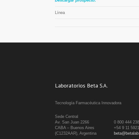
Descargar prospecto:
Línea
Laboratorios Beta S.A.
Tecnología Farmacéutica Innovadora
Sede Central
Av. San Juan 2266
0 800 444 23
CABA – Buenos Aires
+54 9 11 592
(C1232AAR), Argentina
beta@betalab