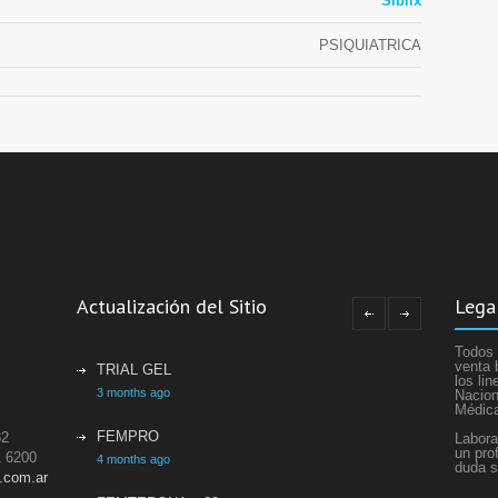
Siblix
PSIQUIATRICA
Actualización del Sitio
Lega
Todos 
venta 
TRIAL GEL
los li
3 months ago
Nacion
Médic
FEMPRO
82
Labora
un pro
1 6200
4 months ago
duda s
.com.ar