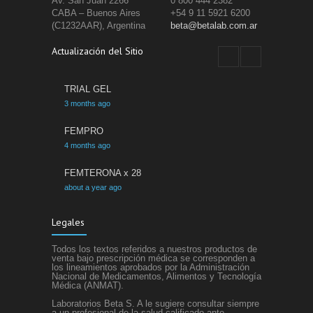
Av. San Juan 2266
0 800 444 2382
CABA – Buenos Aires
+54 9 11 5921 6200
(C1232AAR), Argentina
beta@betalab.com.ar
Actualización del Sitio
TRIAL GEL
3 months ago
FEMPRO
4 months ago
FEMTERONA x 28
about a year ago
ETACRIL
Legales
about a year ago
Todos los textos referidos a nuestros productos de
SIFEL
venta bajo prescripción médica se corresponden a
los lineamientos aprobados por la Administración
about a year ago
Nacional de Medicamentos, Alimentos y Tecnología
Médica (ANMAT).
Laboratorios Beta S. A le sugiere consultar siempre
a un profesional de la salud calificado ante