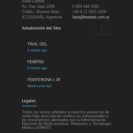
Sede Central
Av. San Juan 2266
0 800 444 2382
CABA – Buenos Aires
+54 9 11 5921 6200
(C1232AAR), Argentina
beta@betalab.com.ar
Actualización del Sitio
TRIAL GEL
3 months ago
FEMPRO
4 months ago
FEMTERONA x 28
about a year ago
ETACRIL
Legales
about a year ago
Todos los textos referidos a nuestros productos de
SIFEL
venta bajo prescripción médica se corresponden a
los lineamientos aprobados por la Administración
about a year ago
Nacional de Medicamentos, Alimentos y Tecnología
Médica (ANMAT).