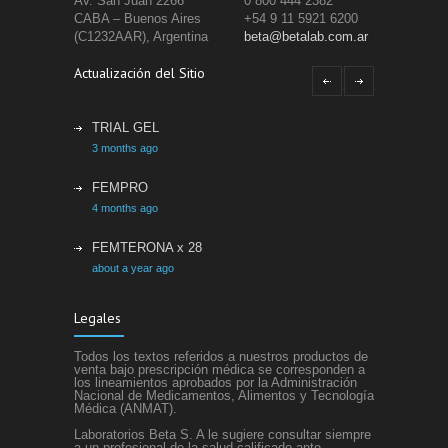
Av. San Juan 2266
0 800 444 2382
CABA – Buenos Aires
+54 9 11 5921 6200
(C1232AAR), Argentina
beta@betalab.com.ar
Actualización del Sitio
TRIAL GEL
3 months ago
FEMPRO
4 months ago
FEMTERONA x 28
about a year ago
ETACRIL
Legales
about a year ago
Todos los textos referidos a nuestros productos de
SIFEL
venta bajo prescripción médica se corresponden a
los lineamientos aprobados por la Administración
about a year ago
Nacional de Medicamentos, Alimentos y Tecnología
Médica (ANMAT).
Laboratorios Beta S. A le sugiere consultar siempre
a un profesional de la salud calificado ante