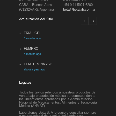
Av. San Juan 2266
0 800 444 2382
CABA – Buenos Aires
+54 9 11 5921 6200
(C1232AAR), Argentina
beta@betalab.com.ar
Actualización del Sitio
TRIAL GEL
3 months ago
FEMPRO
4 months ago
FEMTERONA x 28
about a year ago
ETACRIL
Legales
about a year ago
Todos los textos referidos a nuestros productos de
SIFEL
venta bajo prescripción médica se corresponden a
los lineamientos aprobados por la Administración
about a year ago
Nacional de Medicamentos, Alimentos y Tecnología
Médica (ANMAT).
Laboratorios Beta S. A le sugiere consultar siempre
a un profesional de la salud calificado ante