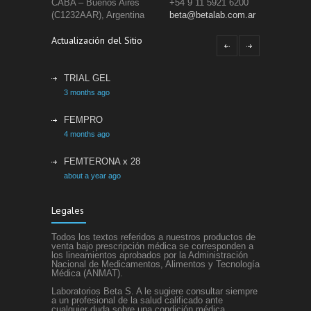
CABA – Buenos Aires
+54 9 11 5921 6200
(C1232AAR), Argentina
beta@betalab.com.ar
Actualización del Sitio
TRIAL GEL
3 months ago
FEMPRO
4 months ago
FEMTERONA x 28
about a year ago
ETACRIL
Legales
about a year ago
Todos los textos referidos a nuestros productos de
SIFEL
venta bajo prescripción médica se corresponden a
los lineamientos aprobados por la Administración
about a year ago
Nacional de Medicamentos, Alimentos y Tecnología
Médica (ANMAT).
Laboratorios Beta S. A le sugiere consultar siempre
a un profesional de la salud calificado ante
cualquier duda sobre una condición médica