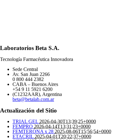
Laboratorios Beta S.A.
Tecnología Farmacéutica Innovadora
Sede Central
Av. San Juan 2266
0 800 444 2382
CABA – Buenos Aires
+54 9 11 5921 6200
(C1232AAR), Argentina
beta@betalab.com.ar
Actualización del Sitio
TRIAL GEL
2026-04-30T13:39:25+0000
FEMPRO
2026-04-14T13:31:23+0000
FEMTERONA x 28
2025-08-06T15:56:54+0000
ETACRIL
2025-04-01T20:22:37+0000