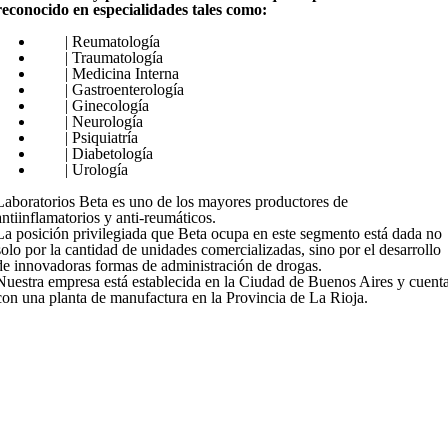
reconocido en especialidades tales como:
| Reumatología
| Traumatología
| Medicina Interna
| Gastroenterología
| Ginecología
| Neurología
| Psiquiatría
| Diabetología
| Urología
Laboratorios Beta es uno de los mayores productores de
antiinflamatorios y anti-reumáticos.
La posición privilegiada que Beta ocupa en este segmento está dada no
solo por la cantidad de unidades comercializadas, sino por el desarrollo
de innovadoras formas de administración de drogas.
Nuestra empresa está establecida en la Ciudad de Buenos Aires y cuent
con una planta de manufactura en la Provincia de La Rioja.