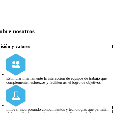
obre nosotros
isión y valores
Estimular internamente la interacción de equipos de trabajo que
complementen esfuerzos y faciliten así el logro de objetivos.
Innovar incorporando conocimientos y tecnologías que permitan